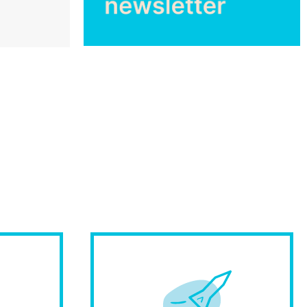
bile.
affidabile nelle scelte.