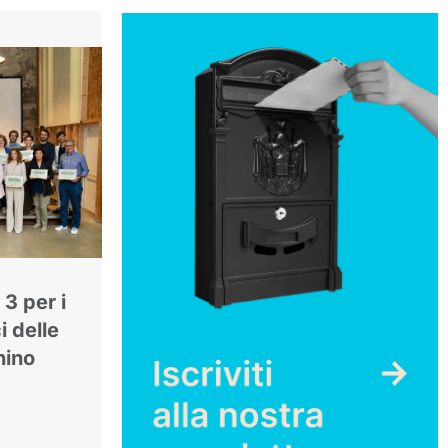
3 per i
i delle
nino