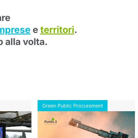
are
mprese
e
territori
.
alla volta.
Green Public Procurement