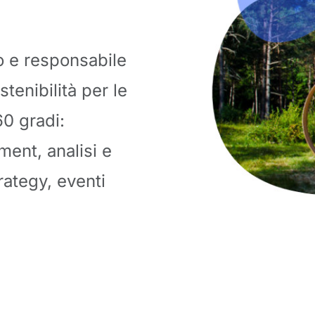
o e responsabile
tenibilità per le
0 gradi:
ent, analisi e
rategy, eventi
.