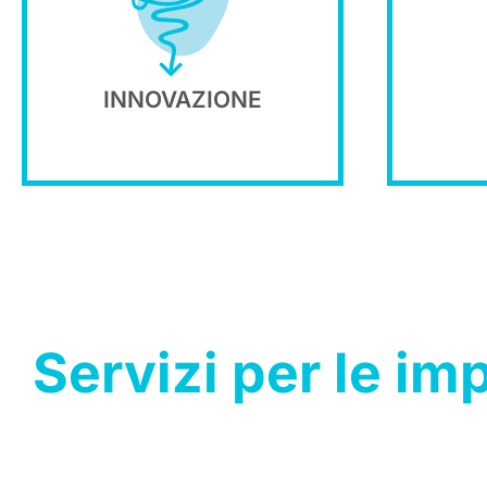
contributo innovativo
pos
Apportiamo un
svil
tanti campi.
co
Siamo stati pionieri in
INNOVAZIONE
D
Servizi per le im