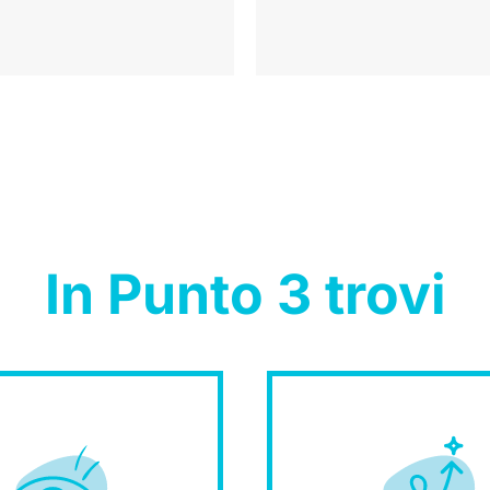
In Punto 3 trovi
ettare il futuro.
tra capacità di
sviluppo sosteni