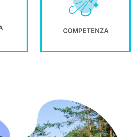
allo
siamo una guida
dicata
elevate competenze
iamo
Grazie alle nostre
A
COMPETENZA