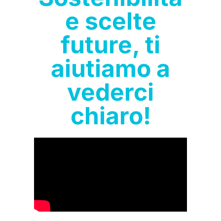
e scelte
future, ti
aiutiamo a
vederci
chiaro!