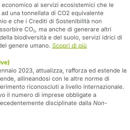
o economico ai servizi ecosistemici che le
 ad una tonnellata di CO2 equivalente
io e che i Crediti di Sostenibilità non
assorbire CO
, ma anche di generare altri
2
lla biodiversità e del suolo, servizi idrici di
e del genere umano.
Scopri di più
ive)
nnaio 2023, attualizza, rafforza ed estende le
ziende, allineandosi con le altre norme di
ferimento riconosciuti a livello internazionale.
vo il numero di imprese obbligate a
precedentemente disciplinate dalla
Non-