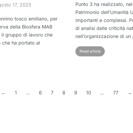
Punto 3 ha realizzato, ne
osto 17, 2025
Patrimonio dell’Umanità 
ennino tosco emiliano, per
importanti e complessi. P
serva della Biosfera MAB
di analisi delle criticità 
il gruppo di lavoro che
nell’organizzazione di un
a che ha portato al
Read article
←
1
…
6
7
8
9
10
…
77
→