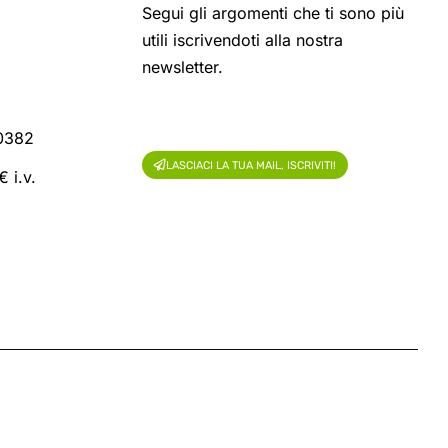
Segui gli argomenti che ti sono più
utili iscrivendoti alla nostra
newsletter.
60382
LASCIACI LA TUA MAIL, ISCRIVITI!
 i.v.