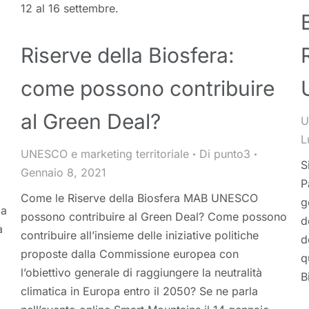
12 al 16 settembre.
Riserve della Biosfera:
come possono contribuire
al Green Deal?
U
L
UNESCO e marketing territoriale
Di
punto3
S
Gennaio 8, 2021
P
Come le Riserve della Biosfera MAB UNESCO
g
la
possono contribuire al Green Deal? Come possono
d
a
contribuire all’insieme delle iniziative politiche
d
proposte dalla Commissione europea con
q
l’obiettivo generale di raggiungere la neutralità
B
climatica in Europa entro il 2050? Se ne parla