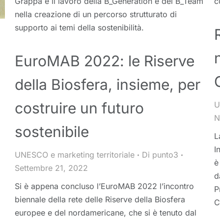
Grappa e il lavoro della B_Generation e del B_Team
c
nella creazione di un percorso strutturato di
supporto ai temi della sostenibilità.
EuroMAB 2022: le Riserve
della Biosfera, insieme, per
costruire un futuro
U
N
sostenibile
L
I
UNESCO e marketing territoriale
Di
punto3
è
Settembre 21, 2022
d
Si è appena concluso l’EuroMAB 2022 l’incontro
P
biennale della rete delle Riserve della Biosfera
C
europee e del nordamericane, che si è tenuto dal