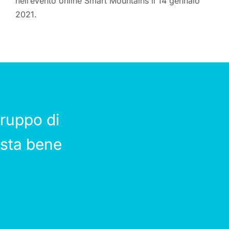
nell’evento online Smart Mountains il 14 gennaio
2021.
ruppo di
 sta bene