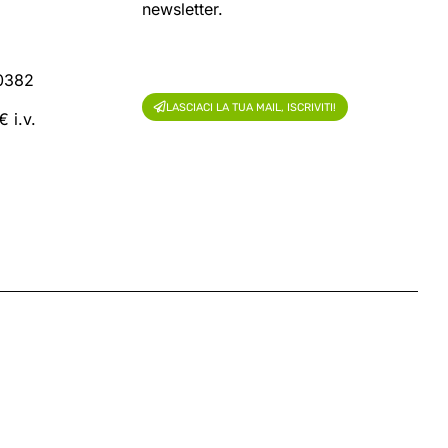
newsletter.
60382
LASCIACI LA TUA MAIL, ISCRIVITI!
 i.v.