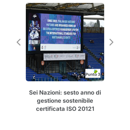
2025
Sei Nazioni: sesto anno di
Fo
m
gestione sostenibile
– IX
certificata ISO 20121