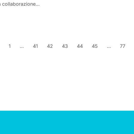
in collaborazione…
1
…
41
42
43
44
45
…
77