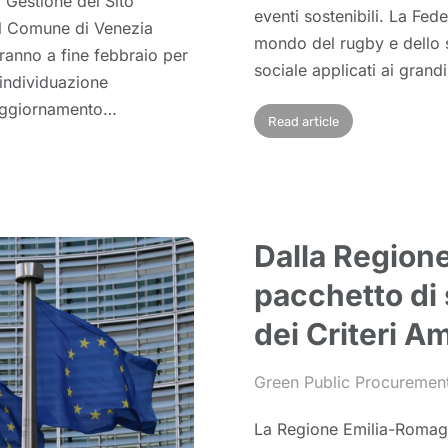
 Gestione del Sito
eventi sostenibili. La Fed
il Comune di Venezia
mondo del rugby e dello sp
iranno a fine febbraio per
sociale applicati ai grandi
a individuazione
ll’aggiornamento…
Read article
Dalla Region
pacchetto di 
dei Criteri A
Green Public Procuremen
La Regione Emilia-Romagna