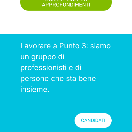
APPROFONDIMENTI
Lavorare a Punto 3: siamo
un gruppo di
professionisti e di
persone che sta bene
insieme.
CANDIDATI