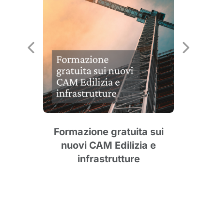
: le
l
Formazione gratuita sui
nuovi CAM Edilizia e
agg
infrastrutture