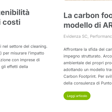
nibilità
La carbon foot
 costi
modello di 
5
Evidenza SC
,
Performanc
i nel settore del cleaning.
Affrontare la sfida del c
 per misurare l’impatto
impegno strutturato. Arco 
razione con imprese di
ambientale dei propri prodo
li effetti della
adottando un modello tras
Carbon Footprint. Per svi
della consulenza di Punt
Leggi articolo