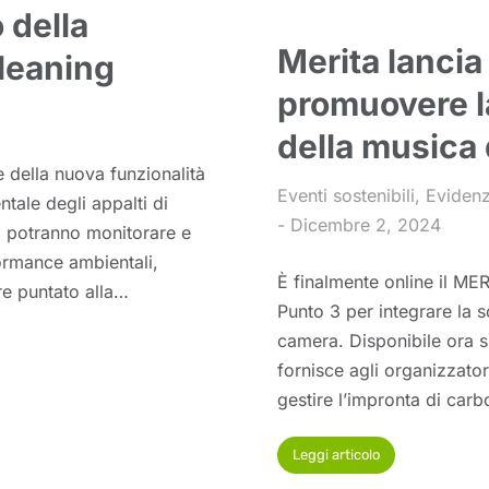
 della
Merita lancia
cleaning
promuovere la
della musica
 della nuova funzionalità
Eventi sostenibili
,
Eviden
tale degli appalti di
Dicembre 2, 2024
ia potranno monitorare e
ormance ambientali,
È finalmente online il ME
re puntato alla…
Punto 3 per integrare la s
camera. Disponibile ora 
fornisce agli organizzator
gestire l’impronta di carb
Leggi articolo