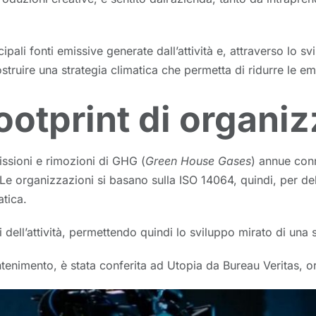
cipali fonti emissive generate dall’attività e, attraverso lo 
ostruire una strategia climatica che permetta di ridurre le em
ootprint di organi
issioni e rimozioni di GHG (
Green House Gases
) annue con
 Le organizzazioni si basano sulla ISO 14064, quindi, per deli
atica.
ell’attività, permettendo quindi lo sviluppo mirato di una st
ntenimento, è stata conferita ad Utopia da Bureau Veritas, or