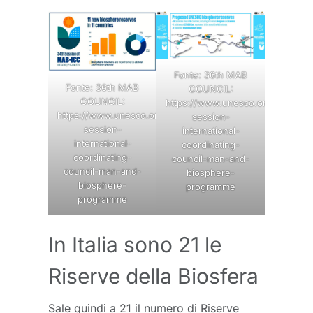
Fonte: 36th MAB
Fonte: 36th MAB
COUNCIL:
COUNCIL:
https://www.unesco.org/en/articl
https://www.unesco.org/en/articles/36th-
session-
session-
international-
international-
coordinating-
coordinating-
council-man-and-
council-man-and-
biosphere-
biosphere-
programme
programme
In Italia sono 21 le
Riserve della Biosfera
Sale quindi a 21 il numero di Riserve