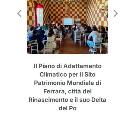
Il Piano di Adattamento
Climatico per il Sito
str
Patrimonio Mondiale di
ge
rve
Ferrara, città del
lida
Rinascimento e il suo Delta
tare
del Po
nee