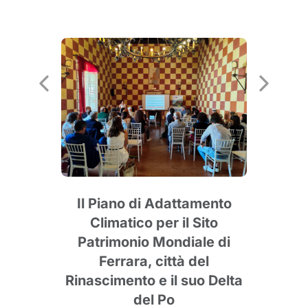
Il Piano di Adattamento
Climatico per il Sito
str
Patrimonio Mondiale di
ge
rve
Ferrara, città del
lida
Rinascimento e il suo Delta
tare
del Po
nee