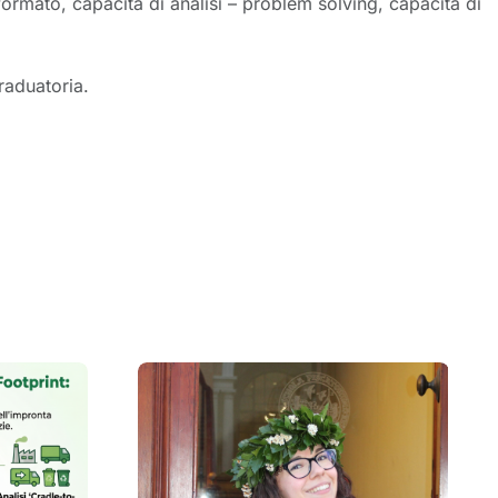
ormato, capacità di analisi – problem solving, capacità di
raduatoria.