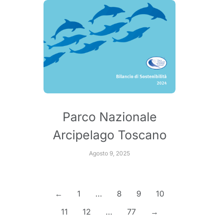
Parco Nazionale
Arcipelago Toscano
Agosto 9, 2025
←
1
…
8
9
10
11
12
…
77
→