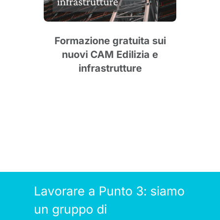
Formazione gratuita sui
nuovi CAM Edilizia e
agg
infrastrutture
Lavorare a Punto 3: siamo
un gruppo di