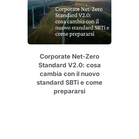
le
cus
Corporate Net-Zero
Pun
Standard V2.0: cosa
degl
cambia con il nuovo
standard SBTi e come
prepararsi