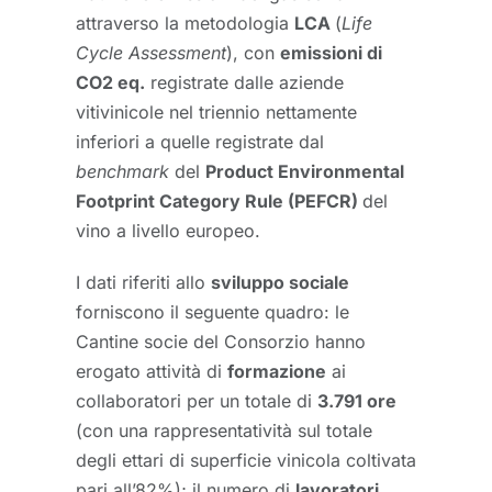
attraverso la metodologia
LCA
(
Life
Cycle Assessment
), con
emissioni di
CO2 eq.
registrate dalle aziende
vitivinicole nel triennio nettamente
inferiori a quelle registrate dal
benchmark
del
Product Environmental
Footprint Category Rule (PEFCR)
del
vino a livello europeo.
I dati riferiti allo
sviluppo sociale
forniscono il seguente quadro: le
Cantine socie del Consorzio hanno
erogato attività di
formazione
ai
collaboratori per un totale di
3.791 ore
(con una rappresentatività sul totale
degli ettari di superficie vinicola coltivata
pari all’82%); il numero di
lavoratori