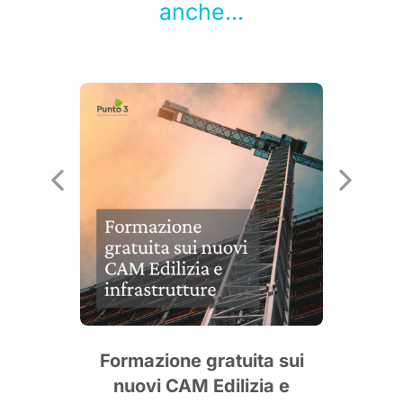
anche...
e
Formazione gratuita sui
nuovi CAM Edilizia e
agg