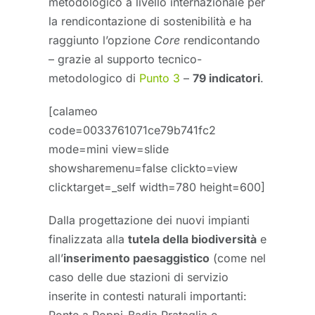
metodologico a livello internazionale per
la rendicontazione di sostenibilità e ha
raggiunto l’opzione
Core
rendicontando
– grazie al supporto tecnico-
metodologico di
Punto 3
–
79 indicatori
.
[calameo
code=0033761071ce79b741fc2
mode=mini view=slide
showsharemenu=false clickto=view
clicktarget=_self width=780 height=600]
Dalla progettazione dei nuovi impianti
finalizzata alla
tutela della biodiversità
e
all’
inserimento paesaggistico
(come nel
caso delle due stazioni di servizio
inserite in contesti naturali importanti:
Ponte a Poppi-Badia Prataglia e