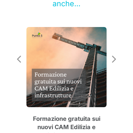
anche...
e
Formazione gratuita sui
nuovi CAM Edilizia e
agg