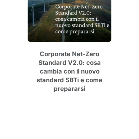
le
cus
Corporate Net-Zero
Pun
Standard V2.0: cosa
degl
cambia con il nuovo
standard SBTi e come
prepararsi