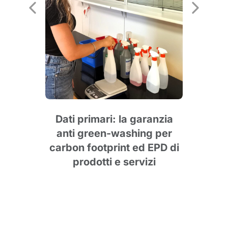
25:
a
Dati primari: la garanzia
Ser
anti green-washing per
Foot
carbon footprint ed EPD di
d
prodotti e servizi