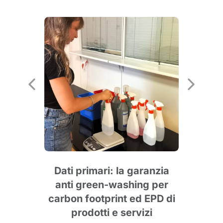
2
vere
tore
Dati primari: la garanzia
era
anti green-washing per
carbon footprint ed EPD di
prodotti e servizi
s