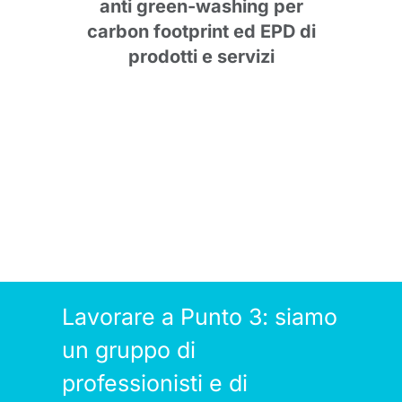
anti green-washing per
Foot
carbon footprint ed EPD di
d
prodotti e servizi
Lavorare a Punto 3: siamo
un gruppo di
professionisti e di