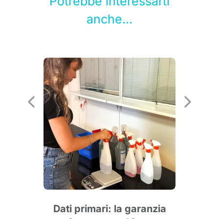
Potrebbe interessarti
anche...
25:
a
Dati primari: la garanzia
Ser